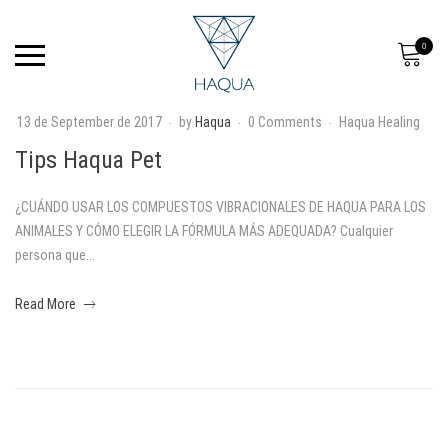
0
13 de September de 2017
by
Haqua
0 Comments
Haqua Healing
T
Tips Haqua Pet
i
¿CUÁNDO USAR LOS COMPUESTOS VIBRACIONALES DE HAQUA PARA LOS
p
ANIMALES Y CÓMO ELEGIR LA FÓRMULA MÁS ADEQUADA? Cualquier
persona que...
s
about
H
Read More
an
a
interesting
article
q
to
read
u