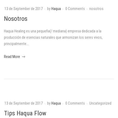
a
13 de September de 2017
by
Haqua
0 Comments
nosotros
N
Nosotros
P
o
e
Haqua Healing es una pequeña(/ mediana) empresa dedicada a la
s
producción de esencias naturales que armonizan los seres vivos,
t
principalmente...
o
about
t
Read More
1
an
9
r
interesting
d
article
e
o
to
F
read
e
s
b
r
13 de September de 2017
by
Haqua
0 Comments
Uncategorized
T
1
u
Tips Haqua Flow
9
a