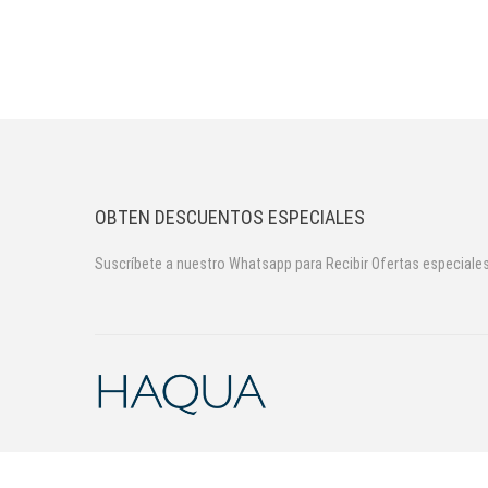
u
a
F
l
o
OBTEN DESCUENTOS ESPECIALES
w
Suscríbete a nuestro Whatsapp para Recibir Ofertas especiale
1
9
d
e
F
e
b
r