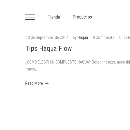
Tienda
Productos
Primary
Menu
13 de September de 2017
by
Haqua
0 Comments
Uncat
T
Tips Haqua Flow
i
¿CÓMO ELEGIR UN COMPUESTO HAQUA? Dolor, tristeza, necesidad
p
tomar,...
s
about
Read More
an
H
interesting
a
article
to
q
read