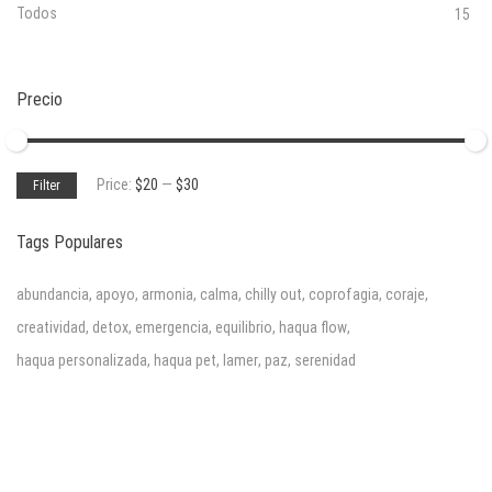
Todos
15
Precio
Min
Max
Price:
$20
—
$30
Filter
price
price
Tags Populares
abundancia
,
apoyo
,
armonia
,
calma
,
chilly out
,
coprofagia
,
coraje
,
creatividad
,
detox
,
emergencia
,
equilibrio
,
haqua flow
,
haqua personalizada
,
haqua pet
,
lamer
,
paz
,
serenidad