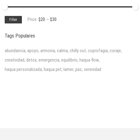
Min
Max
Price:
$20
—
$30
Filter
price
price
Tags Populares
abundancia
,
apoyo
,
armonia
,
calma
,
chilly out
,
coprofagia
,
coraje
,
creatividad
,
detox
,
emergencia
,
equilibrio
,
haqua flow
,
haqua personalizada
,
haqua pet
,
lamer
,
paz
,
serenidad