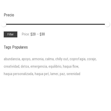
Precio
Min
Max
Price:
$20
—
$30
Filter
price
price
Tags Populares
abundancia
,
apoyo
,
armonia
,
calma
,
chilly out
,
coprofagia
,
coraje
,
creatividad
,
detox
,
emergencia
,
equilibrio
,
haqua flow
,
haqua personalizada
,
haqua pet
,
lamer
,
paz
,
serenidad