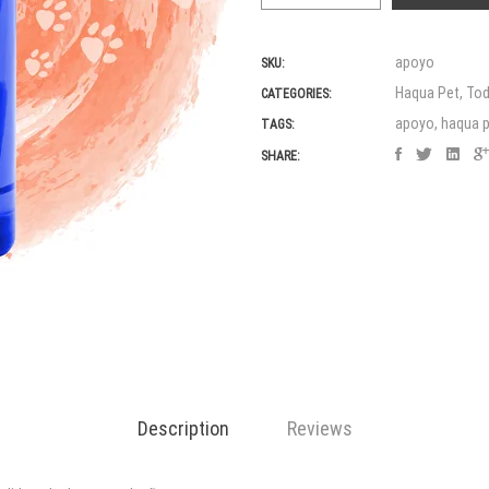
quantity
apoyo
SKU:
Haqua Pet
,
To
CATEGORIES:
apoyo
,
haqua 
TAGS:
SHARE:
Description
Reviews