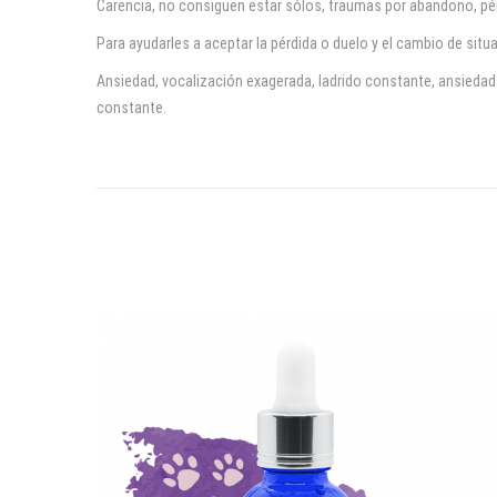
Carencia, no consiguen estar sólos, traumas por abandono, pé
D
Para ayudarles a aceptar la pérdida o duelo y el cambio de si
e
Ansiedad, vocalización exagerada, ladrido constante, ansiedad
constante.
s
c
r
i
p
t
i
o