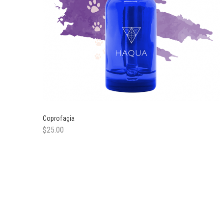
n
Coprofagia
$
25.00