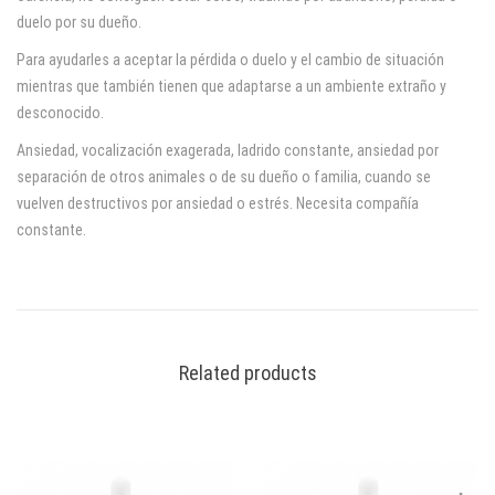
D
duelo por su dueño.
e
Para ayudarles a aceptar la pérdida o duelo y el cambio de situación
mientras que también tienen que adaptarse a un ambiente extraño y
s
desconocido.
c
Ansiedad, vocalización exagerada, ladrido constante, ansiedad por
separación de otros animales o de su dueño o familia, cuando se
r
vuelven destructivos por ansiedad o estrés. Necesita compañía
constante.
i
p
t
Related products
i
o