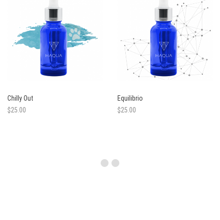
n
Chilly Out
Equilibrio
$
25.00
$
25.00