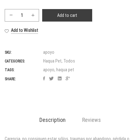
Add to cart
Apoyo
quantity
Add to Wishlist
apoyo
SKU:
Haqua Pet
,
Todos
CATEGORIES:
apoyo
,
haqua pet
TAGS:
SHARE:
Description
Reviews
Carencia, no consiguen estar sólos, traumas por abandono, pérdida o