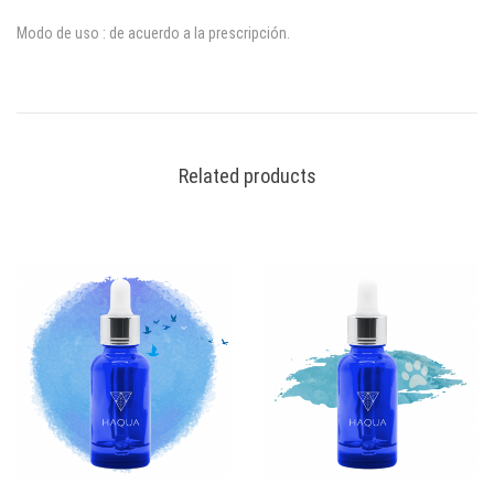
Modo de uso : de acuerdo a la prescripción.
D
e
s
Related products
c
r
i
p
t
i
o