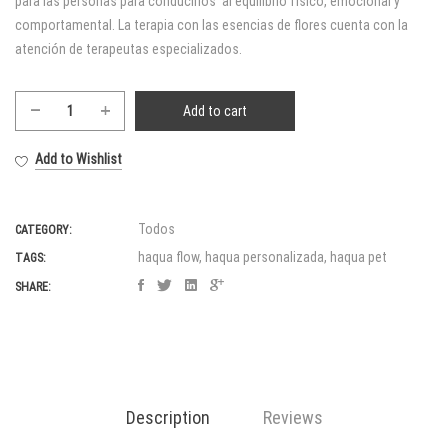
para las personas para conducirlos al equilibrio físico, emocional y
comportamental. La terapia con las esencias de flores cuenta con la
atención de terapeutas especializados.
Add to cart
Terapia
Floral
Add to Wishlist
Personalizada
quantity
Todos
CATEGORY:
haqua flow
,
haqua personalizada
,
haqua pet
TAGS:
SHARE:
Description
Reviews