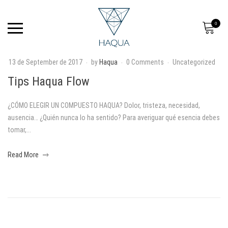
0
13 de September de 2017
by
Haqua
0 Comments
Uncategorized
T
Tips Haqua Flow
i
¿CÓMO ELEGIR UN COMPUESTO HAQUA? Dolor, tristeza, necesidad,
p
ausencia… ¿Quién nunca lo ha sentido? Para averiguar qué esencia debes
tomar,...
s
about
H
Read More
an
a
interesting
article
q
to
read
u