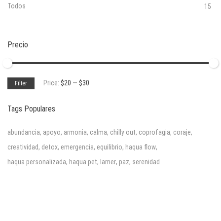
Todos
15
Precio
Min
Max
Price:
$20
—
$30
Filter
price
price
Tags Populares
abundancia
,
apoyo
,
armonia
,
calma
,
chilly out
,
coprofagia
,
coraje
,
creatividad
,
detox
,
emergencia
,
equilibrio
,
haqua flow
,
haqua personalizada
,
haqua pet
,
lamer
,
paz
,
serenidad