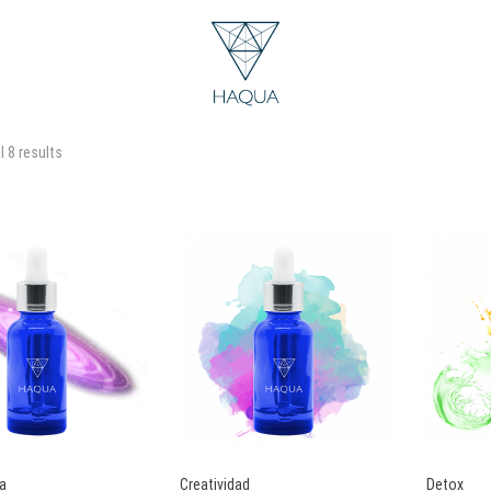
“Detox” has been added to your cart.
l 8 results
a
Creatividad
Detox