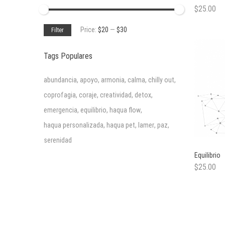
$
25.00
Min
Max
Price:
$20
—
$30
Filter
price
price
Tags Populares
abundancia
,
apoyo
,
armonia
,
calma
,
chilly out
,
coprofagia
,
coraje
,
creatividad
,
detox
,
emergencia
,
equilibrio
,
haqua flow
,
haqua personalizada
,
haqua pet
,
lamer
,
paz
,
serenidad
Equilibrio
$
25.00