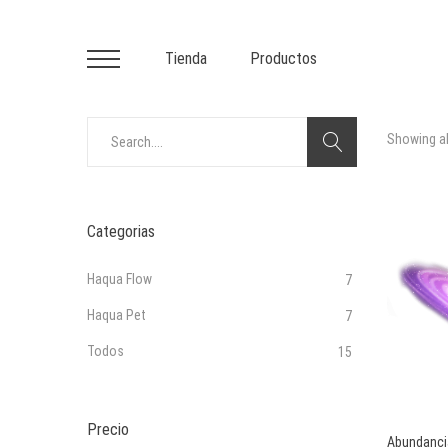
Tienda
Productos
Primary
Menu
View cart
Search
Showing al
for:
Categorias
Haqua Flow
7
Haqua Pet
7
Todos
15
Precio
Abundanci